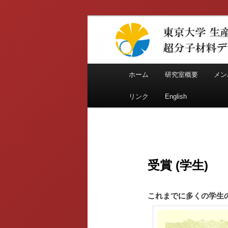
メ
イ
Supramolecular Materials Desi
ン
コ
東京大学生産
ン
テ
野 南研究室
メ
ホーム
研究室概要
メン
ン
イ
ツ
ン
リンク
English
へ
メ
移
ニ
動
ュ
ー
受賞 (学生)
これまでに多くの学生