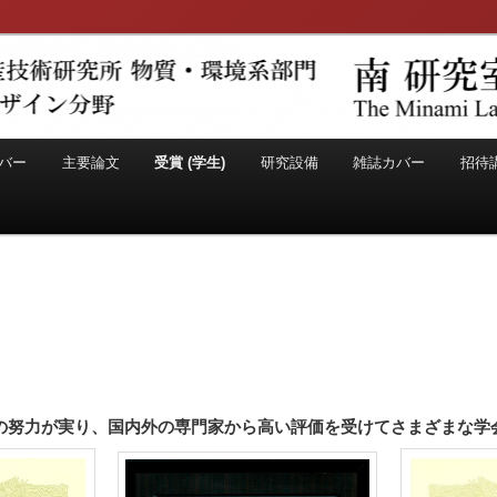
gn Laboratory
技術研究所 超分子材料デザイン分
バー
主要論文
受賞 (学生)
研究設備
雑誌カバー
招待
の努力が実り、国内外の専門家から高い評価を受けてさまざまな学